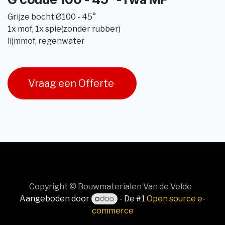
Grijze bocht Ø100 - 45°
1x mof, 1x spie(zonder rubber)
lijmmof, regenwater
Vraag een Offerte
Copyright © Bouwmaterialen Van de Velde
Aangeboden door
- De #1
Open source e-
commerce