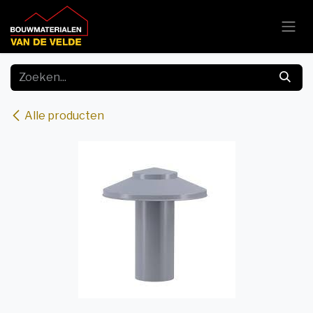
Overslaan naar inhoud
Alle producten