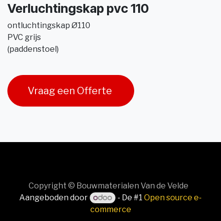
Verluchtingskap pvc 110
ontluchtingskap Ø110
PVC grijs
(paddenstoel)
Vraag een Offerte
Copyright © Bouwmaterialen Van de Velde
Aangeboden door
- De #1
Open source e-
commerce