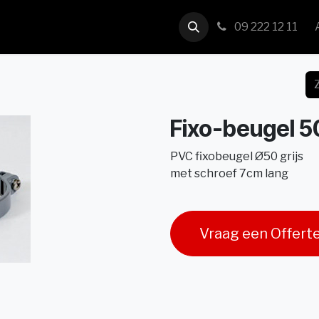
us
Contact
09 222 12 11
Fixo-beugel 5
PVC fixobeugel Ø50 grijs
met schroef 7cm lang
Vraag een Offert