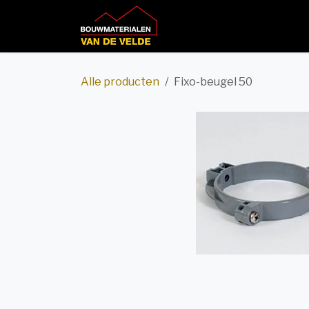
Overslaan naar inhoud
Home
Productcatalog
Alle producten
Fixo-beugel 50