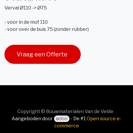
Verval Ø110 -> Ø75
- voor in de mof 110
- voor over de buis 75 (zonder rubber)
Vraag een Offerte
Copyright © Bouwmaterialen Van de Velde
Aangeboden door
- De #1
Open source e-
commerce