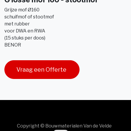
Grijze mof Ø160
schuifmof of stootmof
met rubber
voor DWA en RWA
(15 stuks per doos)
BENOR
Vraag een Offerte
Copyright © Bouwmaterialen Van de Velde