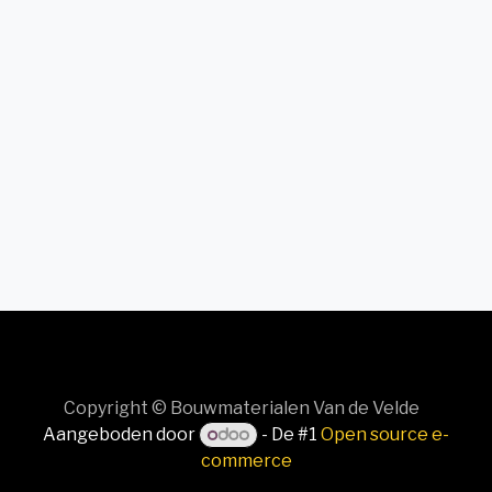
Copyright © Bouwmaterialen Van de Velde
Aangeboden door
- De #1
Open source e-
commerce