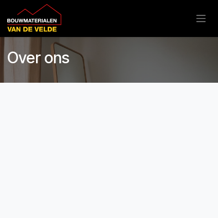
Overslaan naar inhoud
Over ons